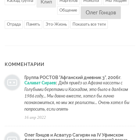
Каскад группа
Маргелов
Монолог
Мы Уходим
Клип
Общение
Олег Гонцов
Отрада
Память
Это-Жизнь
Показать все теги
КОММЕНТАРИИ
Группа РОСТОВ "Афганский дневник 3", 2006г.
Салават Сираев
:
Дядя привёз из Афгана кассеты с
Голубыми беретами и Каскадом, это было в далёком
1986 году... Мы давно вместе, хотел бы лично
познакомиться, но мы же реалисты... Очень хотел бы
попросить, если опять
16 апр 2022
Олег Гонцов и Асватур Сагирян на IV Уфимском