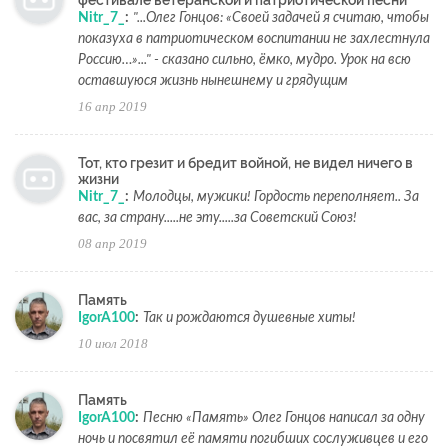
фестивале ветеранской и патриотической песни
Nitr_7_
:
"...Олег Гонцов: «Своей задачей я считаю, чтобы
показуха в патриотическом воспитании не захлестнула
Россию…»..." - сказано сильно, ёмко, мудро. Урок на всю
оставшуюся жизнь нынешнему и грядущим
16 апр 2019
Тот, кто грезит и бредит войной, не видел ничего в
жизни
Nitr_7_
:
Молодцы, мужики! Гордость переполняет.. За
вас, за страну.....не эту.....за Советский Союз!
08 апр 2019
Память
IgorA100
:
Так и рождаются душевные хиты!
10 июл 2018
Память
IgorA100
:
Песню «Память» Олег Гонцов написал за одну
ночь и посвятил её памяти погибших сослуживцев и его