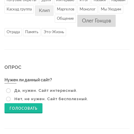
Голубые береты
Доля
Интервью
Итог
Казаки
Караван
Каскад группа
Маргелов
Монолог
Мы Уходим
Клип
Общение
Олег Гонцов
Отрада
Память
Это-Жизнь
ОПРОС
Нужен ли данный сайт?
Да, нужен. Сайт интересный.
Нет, не нужен. Сайт бесполезный.
ГОЛОСОВАТЬ