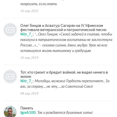
попросить, если опять
16 апр 2022
Олег Гонцов и Асватур Сагирян на IV Уфимском
фестивале ветеранской и патриотической песни
Nitr_7_
:
"...Олег Гонцов: «Своей задачей я считаю, чтобы
показуха в патриотическом воспитании не захлестнула
Россию…»..." - сказано сильно, ёмко, мудро. Урок на всю
оставшуюся жизнь нынешнему и грядущим
16 апр 2019
Тот, кто грезит и бредит войной, не видел ничего в
жизни
Nitr_7_
:
Молодцы, мужики! Гордость переполняет.. За
вас, за страну.....не эту.....за Советский Союз!
08 апр 2019
Память
IgorA100
:
Так и рождаются душевные хиты!