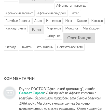
Афганистан навсегда
Афганский вариант
Афганский синдром
Ветер
Голубые береты
Доля
Интервью
Итог
Казаки
Караван
Каскад группа
Маргелов
Монолог
Мы Уходим
Клип
Общение
Олег Гонцов
Отрада
Память
Это-Жизнь
Показать все теги
КОММЕНТАРИИ
Группа РОСТОВ "Афганский дневник 3", 2006г.
Салават Сираев
:
Дядя привёз из Афгана кассеты с
Голубыми беретами и Каскадом, это было в далёком
1986 году... Мы давно вместе, хотел бы лично
познакомиться, но мы же реалисты... Очень хотел бы