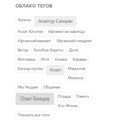
ОБЛАКО ТЕГОВ
Ангелы
Асватур Сагирян
Асхат Юсупов
Афганистан навсегда
Афганский вариант
Афганский синдром
Ветер
Голубые береты
Доля
Интервью
Итог
Казаки
Караван
Каскад группа
Маргелов
Клип
Монолог
Мы Уходим
Общение
Отрада
Память
Олег Гонцов
Это-Жизнь
Показать все теги