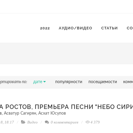
2022
АУДИО/ВИДЕО
СТАТЬИ
СО
ортировать по:
дате
популярности
посещаемости
комм
А РОСТОВ, ПРЕМЬЕРА ПЕСНИ "НЕБО СИР
в, Асватур Сагирян, Асхат Юсупов
8, 18:17
Видео
0 комментариев
4 379