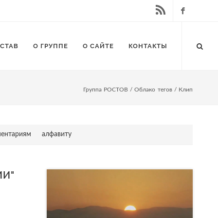
Facebook
RSS
СТАВ
О ГРУППЕ
О САЙТЕ
КОНТАКТЫ
RSS
Группа РОСТОВ
/
Облако тегов
/ Клип
ентариям
алфавиту
ИИ"