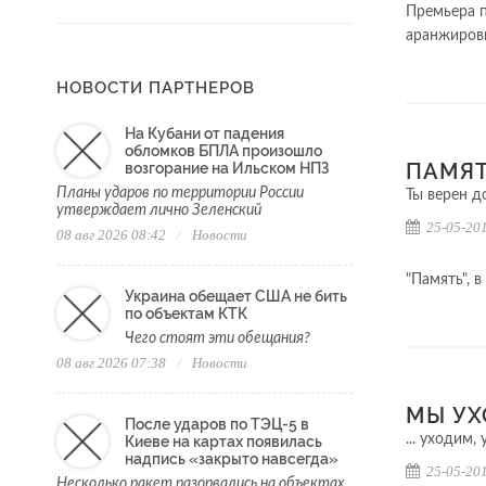
Премьера п
аранжиров
НОВОСТИ ПАРТНЕРОВ
На Кубани от падения
обломков БПЛА произошло
ПАМЯ
возгорание на Ильском НПЗ
Планы ударов по территории России
Ты верен до
утверждает лично Зеленский
25-05-201
08 авг 2026 08:42
Новости
"Память", 
Украина обещает США не бить
по объектам КТК
Чего стоят эти обещания?
08 авг 2026 07:38
Новости
МЫ УХ
После ударов по ТЭЦ-5 в
... уходим, 
Киеве на картах появилась
надпись «закрыто навсегда»
25-05-201
Несколько ракет разорвались на объектах