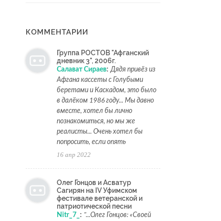
КОММЕНТАРИИ
Группа РОСТОВ "Афганский
дневник 3", 2006г.
Салават Сираев
:
Дядя привёз из
Афгана кассеты с Голубыми
беретами и Каскадом, это было
в далёком 1986 году... Мы давно
вместе, хотел бы лично
познакомиться, но мы же
реалисты... Очень хотел бы
попросить, если опять
16 апр 2022
Олег Гонцов и Асватур
Сагирян на IV Уфимском
фестивале ветеранской и
патриотической песни
Nitr_7_
:
"...Олег Гонцов: «Своей