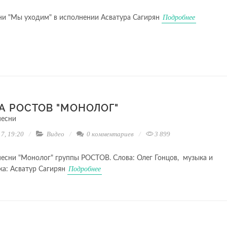
Подробнее
ни "Мы уходим" в исполнении Асватура Сагирян
А РОСТОВ "МОНОЛОГ"
песни
7, 19:20
Видео
0 комментариев
3 899
есни "Монолог" группы РОСТОВ. Слова: Олег Гонцов, музыка и
Подробнее
ка: Асватур Сагирян