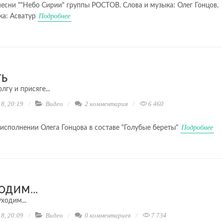
есни ""Небо Сирии" группы РОСТОВ. Слова и музыка: Олег Гонцов,
Подробнее
ка: Асватур
ТЬ
лгу и присяге...
8, 20:19
Видео
2 комментария
6 460
Подробнее
в исполнении Олега Гонцова в составе "Голубые береты"
ОДИМ...
уходим...
8, 20:09
Видео
0 комментариев
7 734