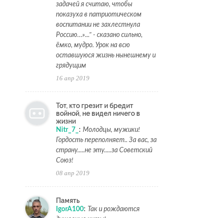
задачей я считаю, чтобы
показуха в патриотическом
воспитании не захлестнула
Россию…»..." - сказано сильно,
ёмко, мудро. Урок на всю
оставшуюся жизнь нынешнему и
грядущим
16 апр 2019
Тот, кто грезит и бредит
войной, не видел ничего в
жизни
Nitr_7_
:
Молодцы, мужики!
Гордость переполняет.. За вас, за
страну.....не эту.....за Советский
Союз!
08 апр 2019
Память
IgorA100
:
Так и рождаются