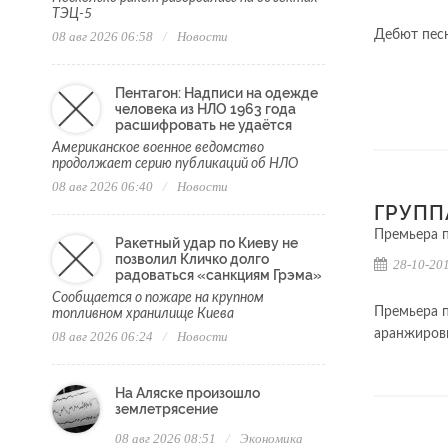
ТЭЦ-5
Дебют пес
08 авг 2026 06:58
Новости
Пентагон: Надписи на одежде
человека из НЛО 1963 года
расшифровать не удаётся
Американское военное ведомство
продолжает серию публикаций об НЛО
08 авг 2026 06:40
Новости
ГРУПП
Премьера 
Ракетный удар по Киеву не
позволил Кличко долго
28-10-201
радоваться «санкциям Грэма»
Сообщается о пожаре на крупном
Премьера п
топливном хранилище Киева
аранжиров
08 авг 2026 06:24
Новости
На Аляске произошло
землетрясение
08 авг 2026 08:51
Экономика