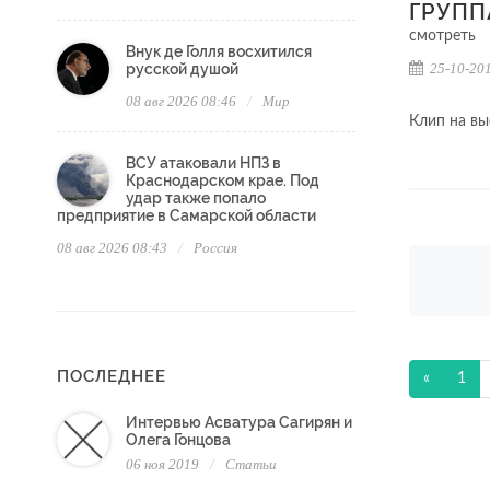
ГРУПП
смотреть
Внук де Голля восхитился
25-10-201
русской душой
08 авг 2026 08:46
Мир
Клип на в
ВСУ атаковали НПЗ в
Краснодарском крае. Под
удар также попало
предприятие в Самарской области
08 авг 2026 08:43
Россия
ПОСЛЕДНЕЕ
«
1
Интервью Асватура Сагирян и
Олега Гонцова
06 ноя 2019
Статьи