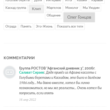
Голубые береты
Доля
Интервью
Итог
Казаки
Караван
Каскад группа
Маргелов
Монолог
Мы Уходим
Клип
Общение
Олег Гонцов
Отрада
Память
Это-Жизнь
Показать все теги
КОММЕНТАРИИ
Группа РОСТОВ "Афганский дневник 3", 2006г.
Салават Сираев
:
Дядя привёз из Афгана кассеты с
Голубыми беретами и Каскадом, это было в далёком
1986 году... Мы давно вместе, хотел бы лично
познакомиться, но мы же реалисты... Очень хотел бы
попросить, если опять
16 апр 2022