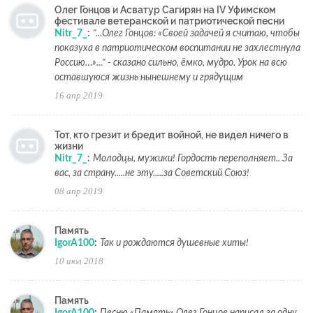
Олег Гонцов и Асватур Сагирян на IV Уфимском
фестивале ветеранской и патриотической песни
Nitr_7_
:
"...Олег Гонцов: «Своей задачей я считаю, чтобы
показуха в патриотическом воспитании не захлестнула
Россию…»..." - сказано сильно, ёмко, мудро. Урок на всю
оставшуюся жизнь нынешнему и грядущим
16 апр 2019
Тот, кто грезит и бредит войной, не видел ничего в
жизни
Nitr_7_
:
Молодцы, мужики! Гордость переполняет.. За
вас, за страну.....не эту.....за Советский Союз!
08 апр 2019
Память
IgorA100
:
Так и рождаются душевные хиты!
10 июл 2018
Память
IgorA100
:
Песню «Память» Олег Гонцов написал за одну