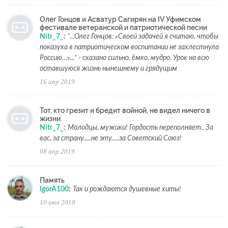
Олег Гонцов и Асватур Сагирян на IV Уфимском
фестивале ветеранской и патриотической песни
Nitr_7_
:
"...Олег Гонцов: «Своей задачей я считаю, чтобы
показуха в патриотическом воспитании не захлестнула
Россию…»..." - сказано сильно, ёмко, мудро. Урок на всю
оставшуюся жизнь нынешнему и грядущим
16 апр 2019
Тот, кто грезит и бредит войной, не видел ничего в
жизни
Nitr_7_
:
Молодцы, мужики! Гордость переполняет.. За
вас, за страну.....не эту.....за Советский Союз!
08 апр 2019
Память
IgorA100
:
Так и рождаются душевные хиты!
10 июл 2018