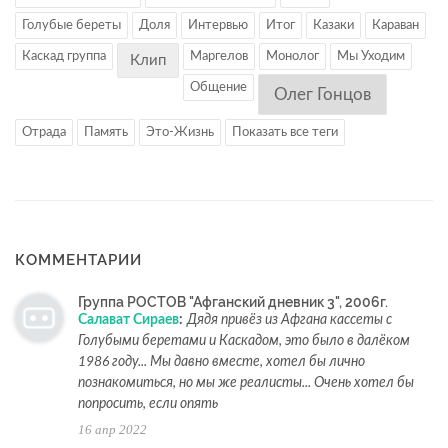
Голубые береты
Доля
Интервью
Итог
Казаки
Караван
Каскад группа
Маргелов
Монолог
Мы Уходим
Клип
Общение
Олег Гонцов
Отрада
Память
Это-Жизнь
Показать все теги
КОММЕНТАРИИ
Группа РОСТОВ "Афганский дневник 3", 2006г.
Салават Сираев
:
Дядя привёз из Афгана кассеты с
Голубыми беретами и Каскадом, это было в далёком
1986 году... Мы давно вместе, хотел бы лично
познакомиться, но мы же реалисты... Очень хотел бы
попросить, если опять
16 апр 2022